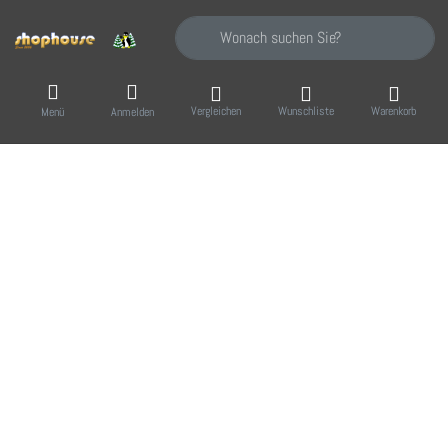
Geben Sie einen Suchbegriff ein. Während Sie
Vergleichen
Wunschliste
Warenkorb
Menü
Anmelden