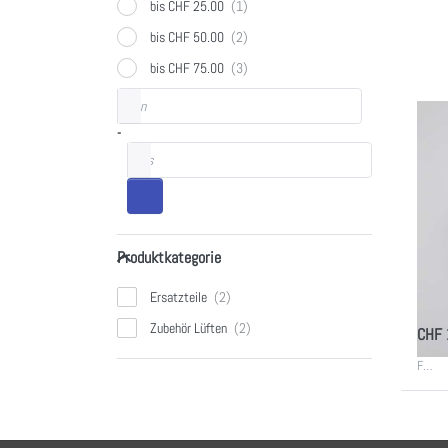
CFC
bis CHF 25.00
Akti
bis CHF 50.00
bis CHF 75.00
Preisspanne
von
-
ELICA
bis
Eli
CF
Akt
Produktkategorie
mo
Produktkategorie
Aktivk
Ersatzteile
kompa
Adagio
Zubehör Lüften
CHF 
Circus
Glass 
F…