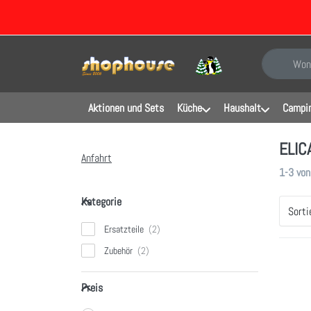
Geben Sie e
Aktionen und Sets
Küche
Haushalt
Campin
ELIC
Anfahrt
Sucherg
1-3
vo
Kategorie
Kategorie
Sorti
Ersatzteile
Zubehör
Dr
Preis
E
Preis
meh