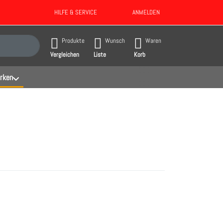
HILFE & SERVICE
ANMELDEN
gebnisse. Drücken Sie die Eingabetaste, um alle Ergebnisse aufzurufen.
Produkte
Wunsch
Waren
Vergleichen
Liste
Korb
rken
ie
r
nen