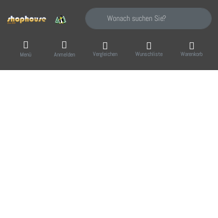
Geben Sie einen Suchbegriff ein. Während Sie
Vergleichen
Wunschliste
Warenkorb
Menü
Anmelden