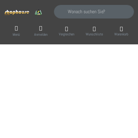
Geben Sie einen Suchbegriff ein. Während Sie
Vergleichen
Wunschliste
Warenkorb
Menü
Anmelden