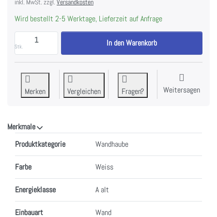
inkl. MwSt. zzgl.
Versandkosten
Wird bestellt 2-5 Werktage, Lieferzeit auf Anfrage
FALMEC TAB 80 W Dunstabzugshaube Wand zu CHF 1'
In den Warenkorb
Stk.
Weitersagen
Merken
Vergleichen
Fragen?
Merkmale
Merkmale
Produktkategorie
Wandhaube
Farbe
Weiss
Energieklasse
A alt
Einbauart
Wand