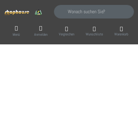
Geben Sie einen Suchbegriff ein. Während Sie
Vergleichen
Wunschliste
Warenkorb
Menü
Anmelden