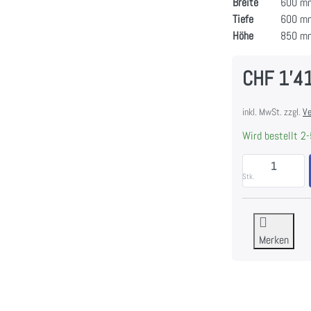
Breite
600 m
Tiefe
600 m
Höhe
850 m
CHF 1'4
inkl. MwSt. zzgl.
Ve
Wird bestellt 2-
Stk.
Merken