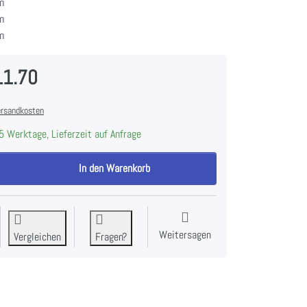
m
m
m
11.70
rsandkosten
5 Werktage, Lieferzeit auf Anfrage
GORENJE WG814A5T4 Wäschetrockner zu CHF 1'411.70, Menge 1.
In den Warenkorb
Weitersagen
Vergleichen
Fragen?