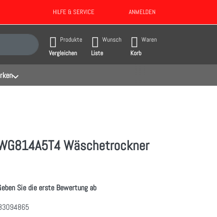
HILFE & SERVICE
ANMELDEN
gebnisse. Drücken Sie die Eingabetaste, um alle Ergebnisse aufzurufen.
Produkte
Wunsch
Waren
Vergleichen
Liste
Korb
rken
WG814A5T4 Wäschetrockner
Geben Sie die erste Bewertung ab
83094865