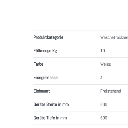
Merkmale
Produktkategorie
Wäschetrockne
Füllmenge Kg
10
Farbe
Weiss
Energieklasse
A
Einbauart
Freistehend
Geräte Breite in mm
600
Geräte Tiefe in mm
600