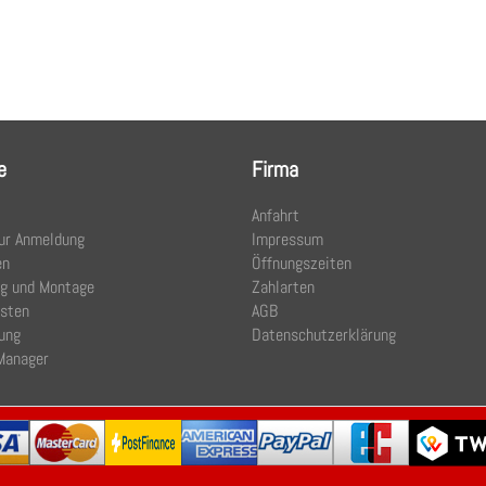
e
Firma
Anfahrt
ur Anmeldung
Impressum
en
Öffnungszeiten
ng und Montage
Zahlarten
osten
AGB
ung
Datenschutzerklärung
Manager