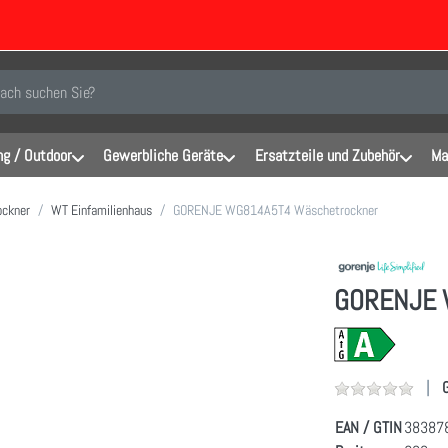
inen Suchbegriff ein. Während Sie tippen, erscheinen automatisch erste Er
g / Outdoor
Gewerbliche Geräte
Ersatzteile und Zubehör
Ma
ockner
WT Einfamilienhaus
GORENJE WG814A5T4 Wäschetrockner
GORENJE 
EAN / GTIN
38387