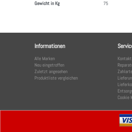
Gewicht in Kg
75
Informationen
Servic
Alle Marken
Kontakt
Neu eingetroffen
Reparat
Zuletzt angesehen
Zahlart
Produktliste vergleichen
Lieferu
Lieferk
Entsorg
Cookie 