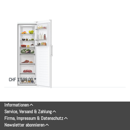
One Door 1D
60 Serie 7
Zu diesem Produkt liegen noch keine Bewertungen vor.
HAIER
Haier H3R-330WNA
1D60 Kühlschrank
One Door 1D 60 Serie
7
Kühlschrank One D…
CHF 1'599.00 *
Informationen
Service, Versand & Zahlung
Firma, Impressum & Datenschutz
Newsletter abonnieren