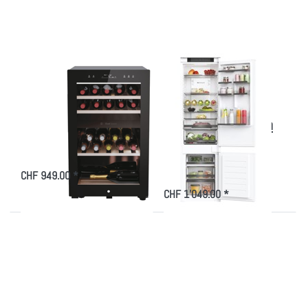
Zu diesem Produkt liegen noch keine Bewertungen vor.
Zu diesem Produkt liegen
HAIER
HAIER
Haier HWS42GDAU1
Haier HBW5519E
Weinklimaschrank
Einbau Kühl/
50 Serie 7
Gefrierkombination
2D 55 Serie 6
Weinklimaschrank…
CHF 949.00 *
Kühl/ Gefrierkomb…
CHF 1'049.00 *
Drücken Sie
ENTER für
mehr
Optionen zu
Haier H3R-
330WNA
1D60
Kühlschrank