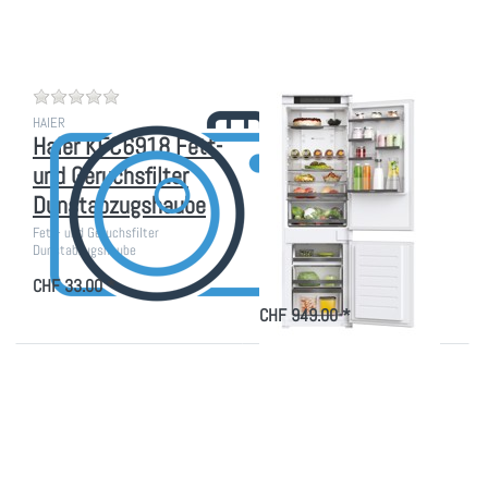
Zu diesem Produkt liegen noch keine Bewertungen vor.
Zu diesem Produkt liegen
HAIER
HAIER
Haier KFC6918 Fett-
Haier HBW5518E
und Geruchsfilter
Einbau Kühl/-
Dunstabzugshaube
Gefrierkombination,
178 cm
Fett- und Geruchsfilter
Dunstabzugshaube
CHF 33.00 *
Kühl/Gefrierkombina…
CHF 949.00 *
Drücken Sie
Drücken Sie
ENTER für mehr
ENTER für mehr
Optionen zu Haier
Optionen zu Haier
HWS42GDAU1
HBW5519E Einbau
Weinklimaschrank
Kühl/
50 Serie 7
Gefrierkombination
2D 55 Serie 6