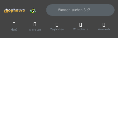
Geben Sie einen Suchbegriff ein. Während Sie
Vergleichen
Wunschliste
Warenkorb
Menü
Anmelden