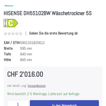
HISENSE DH5S102BW Wäschetrockner 5S
Geben Sie die erste Bewertung ab
EAN / GTIN
6901101825612
Breite
595 mm
Tiefe
640 mm
Höhe
845 mm
CHF 2'016.00
inkl. MwSt. zzgl.
Versandkosten
Wird bestellt 2-5 Werktage, Lieferzeit auf Anfrage
HISENSE DH5S102BW Wäschetrockner 5S zu CHF 2'0
In den Warenkorb