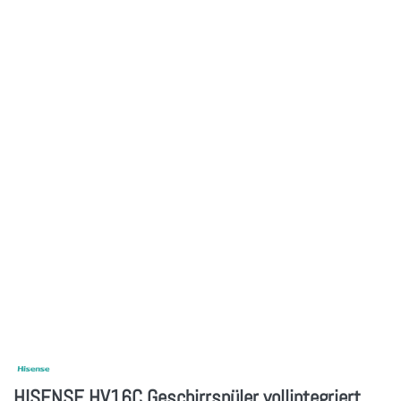
HISENSE HV16C Geschirrspüler vollintegriert