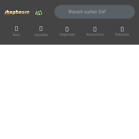
Geben Sie einen Suchbegriff ein. Während Sie
Vergleichen
Wunschliste
Warenkorb
Menü
Anmelden