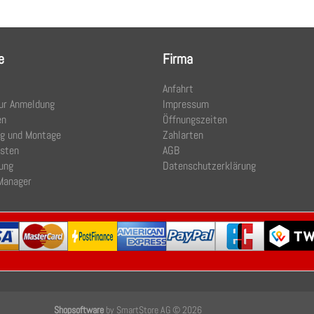
e
Firma
Anfahrt
ur Anmeldung
Impressum
en
Öffnungszeiten
ng und Montage
Zahlarten
osten
AGB
ung
Datenschutzerklärung
Manager
Shopsoftware
by SmartStore AG © 2026