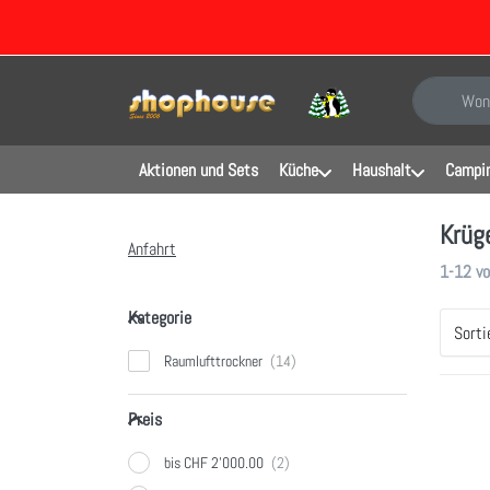
Geben Sie e
Aktionen und Sets
Küche
Haushalt
Campin
Krüg
Anfahrt
Sucherg
1-12
v
Kategorie
Kategorie
Sorti
Raumlufttrockner
Preis
Preis
Dr
meh
Rau
bis CHF 2'000.00
s