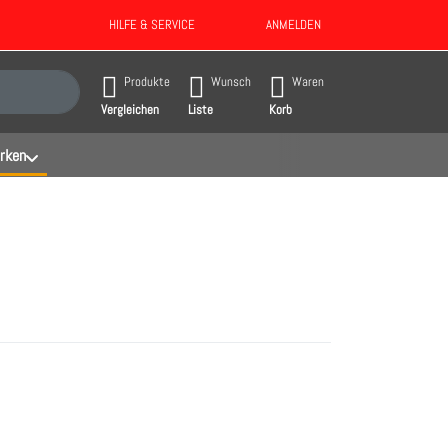
HILFE & SERVICE
ANMELDEN
gebnisse. Drücken Sie die Eingabetaste, um alle Ergebnisse aufzurufen.
Produkte
Wunsch
Waren
Vergleichen
Liste
Korb
rken
Sie
Drücken Sie ENTER für
mehr
mehr Optionen zu Krüger
 zu
Raumluftwäschetrockner
COMAT
secomat 4 azurblau