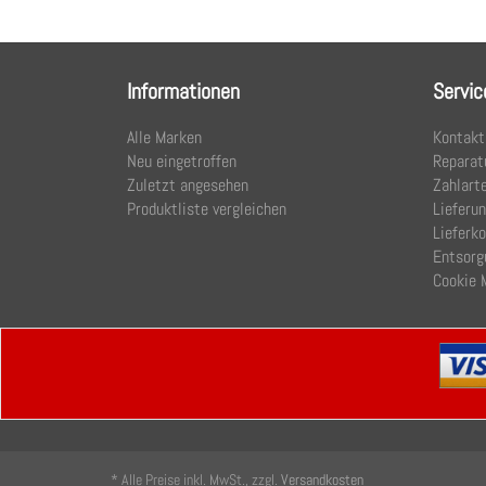
Informationen
Servic
Alle Marken
Kontakt
Neu eingetroffen
Reparat
Zuletzt angesehen
Zahlart
Produktliste vergleichen
Lieferu
Lieferk
Entsorg
Cookie 
* Alle Preise inkl. MwSt., zzgl.
Versandkosten