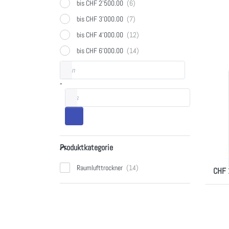
bis CHF 2'500.00
bis CHF 3'000.00
bis CHF 4'000.00
bis CHF 6'000.00
Preisspanne
von
KRÜG
Krü
-
bis
Ra
se
azu
Produktkategorie
Artik
Produktkategorie
Kateg
Trock
Raumlufttrockner
CHF 
Wäsch
Dr
meh
Rau
s