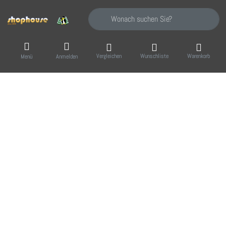
Geben Sie einen Suchbegriff ein. Während Sie
Vergleichen
Wunschliste
Warenkorb
Menü
Anmelden