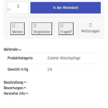
MIELE G 60 | DOS-Modul zu CHF 639.70, Menge 1.
In den Warenkorb
Stk.
Weitersagen
Merken
Vergleichen
Fragen?
Merkmale
Merkmale
Produktkategorie
Zubehör Wäschepflege
Gewicht in Kg
2.6
Beschreibung
Bewertungen
Hersteller Info