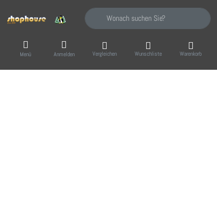
Geben Sie einen Suchbegriff ein. Während Sie
Vergleichen
Wunschliste
Warenkorb
Menü
Anmelden