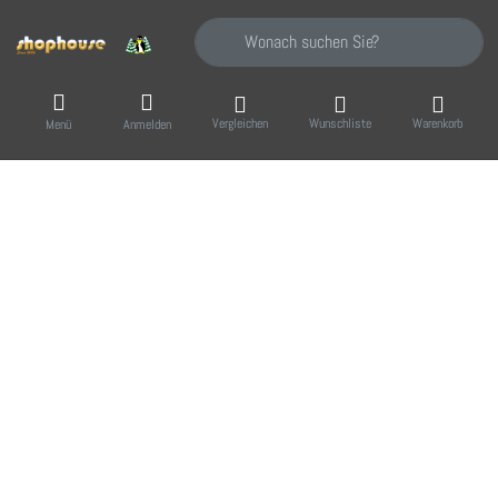
Geben Sie einen Suchbegriff ein. Während Sie
Vergleichen
Wunschliste
Warenkorb
Menü
Anmelden