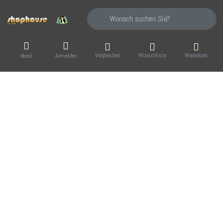
Geben Sie einen Suchbegriff ein. Während Sie
Vergleichen
Wunschliste
Warenkorb
Menü
Anmelden