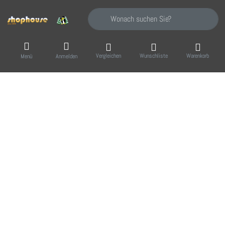
Geben Sie einen Suchbegriff ein. Während Sie
Vergleichen
Wunschliste
Warenkorb
Menü
Anmelden