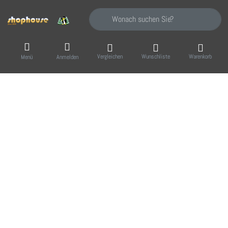
Geben Sie einen Suchbegriff ein. Während Sie
Vergleichen
Wunschliste
Warenkorb
Menü
Anmelden