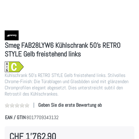
Smeg FAB28LYW6 Kühlschrank 50's RETRO
STYLE Gelb freistehend links
Kühlschrank 50's RETRO STYLE Gelb freistehend links. Stilvolles
Chrome-Finish: Die Türablagen und Glasböden sind mit glänzenden
Chromprofilen elegant abgesetzt. Dies unterstreicht subtil den
Retrostil des Kühlschrankes.
Geben Sie die erste Bewertung ab
EAN / GTIN
8017709343132
CHF 1'762.90