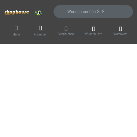
Geben Sie einen Suchbegriff ein. Während Sie
Vergleichen
Wunschliste
Warenkorb
Menü
Anmelden