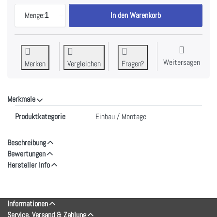
V-ZUG Dekorfront Weiss 5/6 SMS, 1287289 zu CHF
Menge:
1
In den Warenkorb
Weitersagen
Merken
Vergleichen
Fragen?
Merkmale
Merkmale
Produktkategorie
Einbau / Montage
Beschreibung
Bewertungen
Hersteller Info
Informationen
Service, Versand & Zahlung