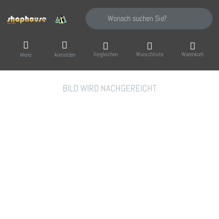
Geben Sie einen Suchbegriff ein. Während Sie
Vergleichen
Wunschliste
Warenkorb
Menü
Anmelden