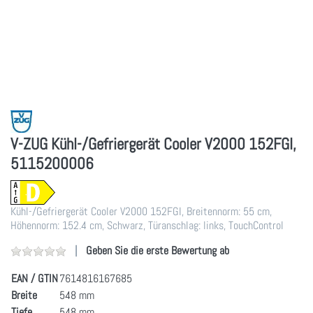
V-ZUG Kühl-/Gefriergerät Cooler V2000 152FGI,
5115200006
Kühl-/Gefriergerät Cooler V2000 152FGI, Breitennorm: 55 cm,
Höhennorm: 152.4 cm, Schwarz, Türanschlag: links, TouchControl
Geben Sie die erste Bewertung ab
EAN / GTIN
7614816167685
Breite
548 mm
Tiefe
548 mm