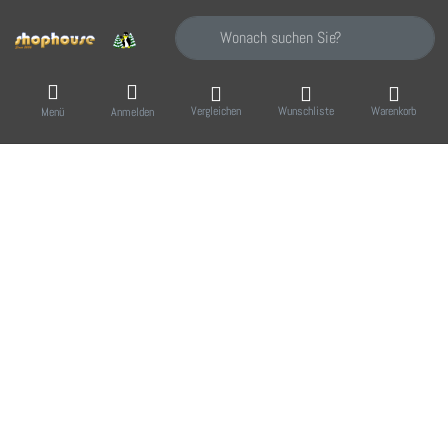
Geben Sie einen Suchbegriff ein. Während Sie
Vergleichen
Wunschliste
Warenkorb
Menü
Anmelden