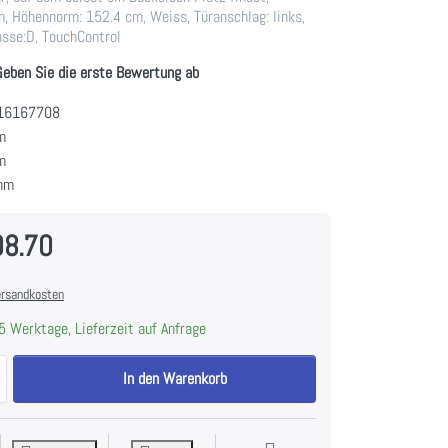
, Höhennorm: 152.4 cm, Weiss, Türanschlag: links,
asse:D, TouchControl
Geben Sie die erste Bewertung ab
16167708
m
m
mm
08.70
rsandkosten
5 Werktage, Lieferzeit auf Anfrage
V-ZUG Kühl-/Gefriergerät Cooler V2000 152GI, 5115300004 zu CHF 1'6
In den Warenkorb