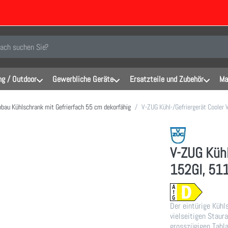
inen Suchbegriff ein. Während Sie tippen, erscheinen automatisch erste Er
g / Outdoor
Gewerbliche Geräte
Ersatzteile und Zubehör
Ma
nbau Kühlschrank mit Gefrierfach 55 cm dekorfähig
V-ZUG Kühl-/Gefriergerät Coole
V-ZUG Kühl
152GI, 51
Der eintürige Kühl
vielseitigen Stau
grosszügigen Tabla