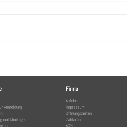
e
Firma
Anfahrt
ur Anmeldung
Impressum
en
Öffnungszeiten
ng und Montage
Zahlarten
osten
AGB