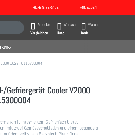
HILFE & SERVICE
ANMELDEN
gebnisse. Drücken Sie die Eingabetaste, um alle Ergebnisse aufzurufen.
Produkte
Wunsch
Waren
Vergleichen
Liste
Korb
rken
r V2000 152GI, 5115300004
-/Gefriergerät Cooler V2000
15300004
schrank mit integriertem Gefrierfach bietet
raum mit zwei Gemüseschubladen und einem besonders
r, auf dem selbst ein Backblech Platz findet,