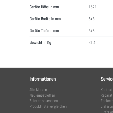
Geräte Höhe in mm
1521
Geräte Breite in mm
548
Geräte Tiefe in mm
548
Gewicht in Kg
61.4
Informationen
Servic
Alle Marken
Kontakt
Neu eingetroffen
Reparat
Zuletzt angesehen
Zahlart
Produktliste vergleichen
Lieferu
Lieferk