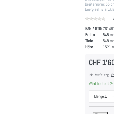
Breitennorm: 55 cm
Energieeffizienzkl
EAN / GTIN
76148
Breite
548 m
Tiefe
548 m
Höhe
1521 
CHF 1'6
inkl. MwSt. zzgl.
Ve
Wird bestellt 2-
Menge:
1