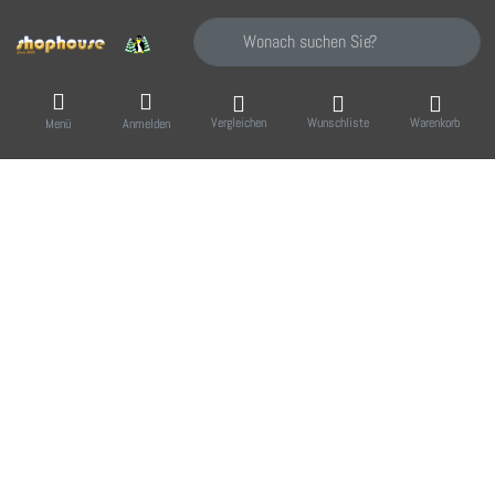
Geben Sie einen Suchbegriff ein. Während Sie
Vergleichen
Wunschliste
Warenkorb
Menü
Anmelden