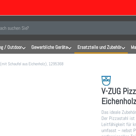
inen Suchbegriff ein. Während Sie tippen, erscheinen automatisch erste Er
g / Outdoor
Gewerbliche Geräte
Ersatzteile und Zubehör
Ma
 (mit Schaufel aus Eichenholz), 1295368
V-ZUG Pizz
Eichenhol
Das ideale Zubehör
Der Pizzastahl ist
Leitfähigkeit für 
umfasst – nebst Pi