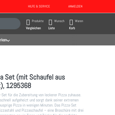
HILFE & SERVICE
ANMELDEN
gebnisse. Drücken Sie die Eingabetaste, um alle Ergebnisse aufzurufen.
Produkte
Wunsch
Waren
Vergleichen
Liste
Korb
rken
a Set (mit Schaufel aus
z), 1295368
-Set für die Zubereitung von leckerer Pizza zuhause.
 schnell aufgeheizt und sorgt dank seiner extremen
knusprige Pizza in wenigen Minuten. Das Pizza-Set
zzastahl und Pizzaschaufel – eine Broschüre mit drei