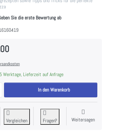
igrezepten sowie Tipps und Tricks für die perfekte
zza
Geben Sie die erste Bewertung ab
16160419
.00
rsandkosten
5 Werktage, Lieferzeit auf Anfrage
V-ZUG Pizza Set (mit Schaufel aus Eichenholz), 1295368 zu CHF 259.0
In den Warenkorb
Weitersagen
Vergleichen
Fragen?