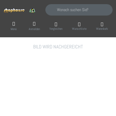
Geben Sie einen Suchbegriff ein. Während Sie
Vergleichen
Wunschliste
Warenkorb
Menü
Anmelden