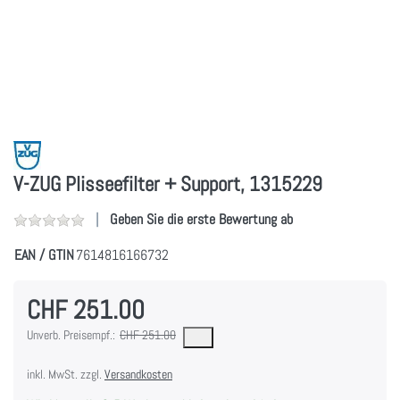
V-ZUG Plisseefilter + Support, 1315229
Geben Sie die erste Bewertung ab
EAN / GTIN
7614816166732
CHF 251.00
Die UVP ist der vorgeschlagene oder empfohlene Verkaufspreis eines Produkts, wie
Unverb. Preisempf.:
CHF 251.00
inkl. MwSt. zzgl.
Versandkosten