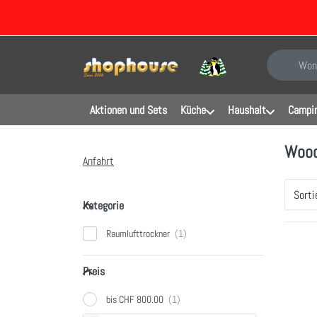
Geben Sie e
Aktionen und Sets
Küche
Haushalt
Campin
Wood
Anfahrt
Sorti
Kategorie
Kategorie
Raumlufttrockner
Drüc
Preis
ENT
Preis
Opti
W
bis CHF 800.00
SW