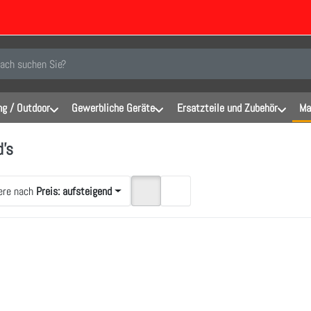
inen Suchbegriff ein. Während Sie tippen, erscheinen automatisch erste Er
g / Outdoor
Gewerbliche Geräte
Ersatzteile und Zubehör
Ma
's
ere nach
Preis: aufsteigend
ken Sie
ER für
mehr
onen zu
ood's
42FW