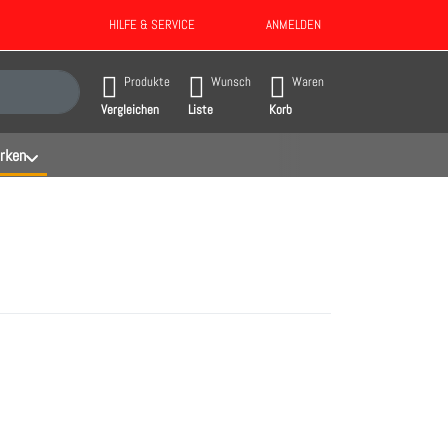
HILFE & SERVICE
ANMELDEN
gebnisse. Drücken Sie die Eingabetaste, um alle Ergebnisse aufzurufen.
Produkte
Wunsch
Waren
Vergleichen
Liste
Korb
rken