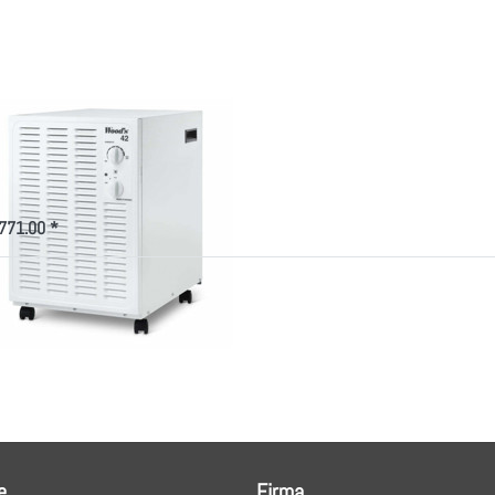
euchter
Zu diesem Produkt liegen noch keine Bewertungen vor.
'S
od's SW42FW
feuchter
771.00 *
e
Firma