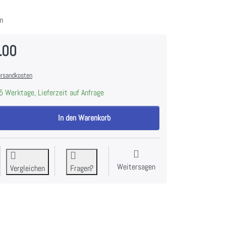
m
.00
rsandkosten
5 Werktage, Lieferzeit auf Anfrage
AEG GTF60CN Türfront GS 60, 911740580 zu CHF 160.00, Menge 1.
In den Warenkorb
Weitersagen
Vergleichen
Fragen?