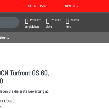
HILFE & SERVICE
ANMELDEN
gebnisse. Drücken Sie die Eingabetaste, um alle Ergebnisse aufzurufen.
Produkte
Wunsch
Waren
Vergleichen
Liste
Korb
rken
CN Türfront GS 60,
0
Geben Sie die erste Bewertung ab
43373673
m