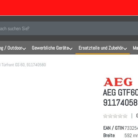
inen Suchbegriff ein. Während Sie tippen, erscheinen automatisch erste Er
g / Outdoor
Gewerbliche Geräte
Ersatzteile und Zubehör
Ma
Türfront GS 60, 911740580
AEG GTF60
91174058
EAN / GTIN
73325
Breite
592 m